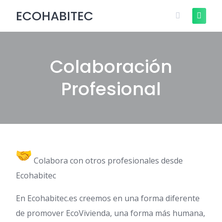
Skip
Descubre cómo funciona ¡Anúnciate
ECOHABITEC
+Info
to
GRATIS!
content
Colaboración
Profesional
Colabora con otros profesionales desde
Ecohabitec
En Ecohabitec.es creemos en una forma diferente
de promover EcoVivienda, una forma más humana,