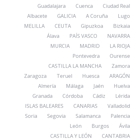
Guadalajara
Cuenca
Ciudad Real
Albacete
GALICIA
A Coruña
Lugo
MELILLA
CEUTA
Gipuzkoa
Bizkaia
Álava
PAÍS VASCO
NAVARRA
MURCIA
MADRID
LA RIOJA
Pontevedra
Ourense
CASTILLA LA MANCHA
Zamora
Zaragoza
Teruel
Huesca
ARAGÓN
Almería
Málaga
Jaén
Huelva
Granada
Córdoba
Cádiz
Lérida
ISLAS BALEARES
CANARIAS
Valladolid
Soria
Segovia
Salamanca
Palencia
León
Burgos
Ávila
CASTILLA Y LEÓN
CANTABRIA