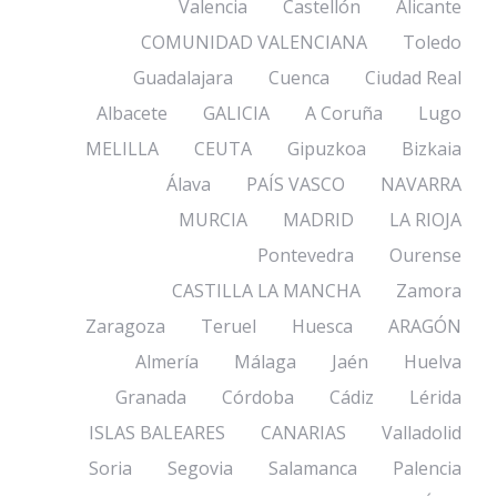
Valencia
Castellón
Alicante
COMUNIDAD VALENCIANA
Toledo
Guadalajara
Cuenca
Ciudad Real
Albacete
GALICIA
A Coruña
Lugo
MELILLA
CEUTA
Gipuzkoa
Bizkaia
Álava
PAÍS VASCO
NAVARRA
MURCIA
MADRID
LA RIOJA
Pontevedra
Ourense
CASTILLA LA MANCHA
Zamora
Zaragoza
Teruel
Huesca
ARAGÓN
Almería
Málaga
Jaén
Huelva
Granada
Córdoba
Cádiz
Lérida
ISLAS BALEARES
CANARIAS
Valladolid
Soria
Segovia
Salamanca
Palencia