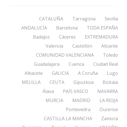
CATALUÑA
Tarragona
Sevilla
ANDALUCÍA
Barcelona
TODA ESPAÑA
Badajoz
Cáceres
EXTREMADURA
Valencia
Castellón
Alicante
COMUNIDAD VALENCIANA
Toledo
Guadalajara
Cuenca
Ciudad Real
Albacete
GALICIA
A Coruña
Lugo
MELILLA
CEUTA
Gipuzkoa
Bizkaia
Álava
PAÍS VASCO
NAVARRA
MURCIA
MADRID
LA RIOJA
Pontevedra
Ourense
CASTILLA LA MANCHA
Zamora