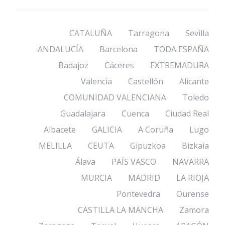
CATALUÑA
Tarragona
Sevilla
ANDALUCÍA
Barcelona
TODA ESPAÑA
Badajoz
Cáceres
EXTREMADURA
Valencia
Castellón
Alicante
COMUNIDAD VALENCIANA
Toledo
Guadalajara
Cuenca
Ciudad Real
Albacete
GALICIA
A Coruña
Lugo
MELILLA
CEUTA
Gipuzkoa
Bizkaia
Álava
PAÍS VASCO
NAVARRA
MURCIA
MADRID
LA RIOJA
Pontevedra
Ourense
CASTILLA LA MANCHA
Zamora