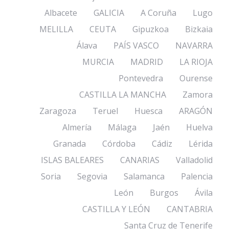
Albacete
GALICIA
A Coruña
Lugo
MELILLA
CEUTA
Gipuzkoa
Bizkaia
Álava
PAÍS VASCO
NAVARRA
MURCIA
MADRID
LA RIOJA
Pontevedra
Ourense
CASTILLA LA MANCHA
Zamora
Zaragoza
Teruel
Huesca
ARAGÓN
Almería
Málaga
Jaén
Huelva
Granada
Córdoba
Cádiz
Lérida
ISLAS BALEARES
CANARIAS
Valladolid
Soria
Segovia
Salamanca
Palencia
León
Burgos
Ávila
CASTILLA Y LEÓN
CANTABRIA
Santa Cruz de Tenerife