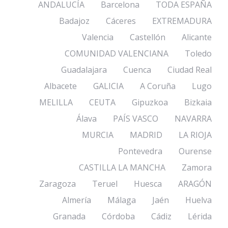
ANDALUCÍA
Barcelona
TODA ESPAÑA
Badajoz
Cáceres
EXTREMADURA
Valencia
Castellón
Alicante
COMUNIDAD VALENCIANA
Toledo
Guadalajara
Cuenca
Ciudad Real
Albacete
GALICIA
A Coruña
Lugo
MELILLA
CEUTA
Gipuzkoa
Bizkaia
Álava
PAÍS VASCO
NAVARRA
MURCIA
MADRID
LA RIOJA
Pontevedra
Ourense
CASTILLA LA MANCHA
Zamora
Zaragoza
Teruel
Huesca
ARAGÓN
Almería
Málaga
Jaén
Huelva
Granada
Córdoba
Cádiz
Lérida