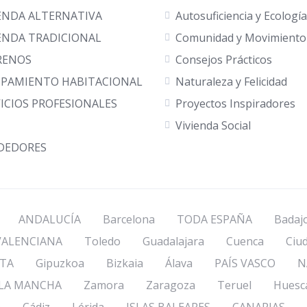
IENDA ALTERNATIVA
Autosuficiencia y Ecología
ENDA TRADICIONAL
Comunidad y Movimiento
RENOS
Consejos Prácticos
IPAMIENTO HABITACIONAL
Naturaleza y Felicidad
ICIOS PROFESIONALES
Proyectos Inspiradores
Vivienda Social
DEDORES
ANDALUCÍA
Barcelona
TODA ESPAÑA
Badaj
ALENCIANA
Toledo
Guadalajara
Cuenca
Ciu
TA
Gipuzkoa
Bizkaia
Álava
PAÍS VASCO
N
 LA MANCHA
Zamora
Zaragoza
Teruel
Huesc