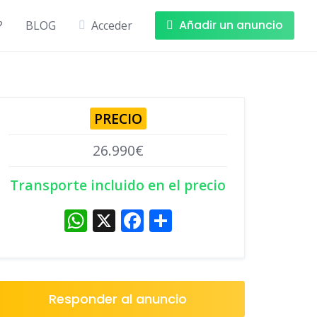
+Info
Añadir un anuncio
?
BLOG
Acceder
PRECIO
26.990€
Transporte incluido en el precio
W
X
F
C
h
a
o
at
c
m
s
e
p
Responder al anuncio
A
b
ar