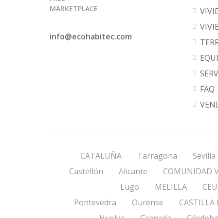
MARKETPLACE
VIV
VIVI
info@ecohabitec.com
TER
EQU
SERV
FAQ
VEN
CATALUÑA
Tarragona
Sevilla
Castellón
Alicante
COMUNIDAD V
Lugo
MELILLA
CEU
Pontevedra
Ourense
CASTILLA