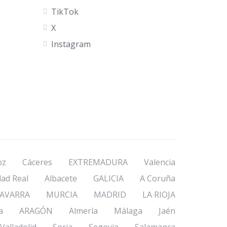
TikTok
X
Instagram
oz
Cáceres
EXTREMADURA
Valencia
dad Real
Albacete
GALICIA
A Coruña
AVARRA
MURCIA
MADRID
LA RIOJA
a
ARAGÓN
Almería
Málaga
Jaén