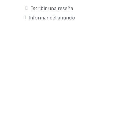
p
o
ti
Escribir una reseña
p
o
r
Informar del anuncio
k