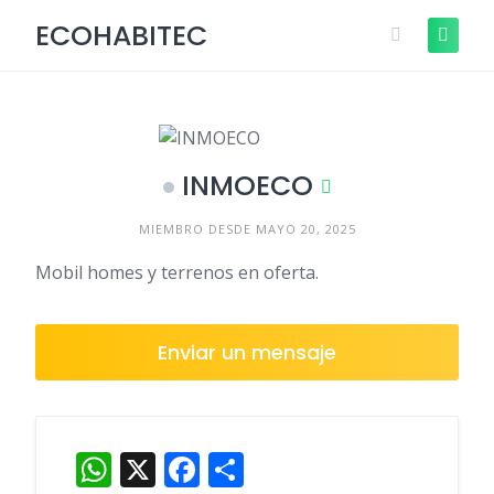
Skip
Descubre cómo funciona ¡Anúnciate
ECOHABITEC
+Info
to
GRATIS!
content
INMOECO
MIEMBRO DESDE MAYO 20, 2025
Mobil homes y terrenos en oferta.
Enviar un mensaje
WhatsApp
X
Facebook
Compartir