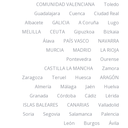
COMUNIDAD VALENCIANA
Toledo
Guadalajara
Cuenca
Ciudad Real
Albacete
GALICIA
A Coruña
Lugo
MELILLA
CEUTA
Gipuzkoa
Bizkaia
Álava
PAÍS VASCO
NAVARRA
MURCIA
MADRID
LA RIOJA
Pontevedra
Ourense
CASTILLA LA MANCHA
Zamora
Zaragoza
Teruel
Huesca
ARAGÓN
Almería
Málaga
Jaén
Huelva
Granada
Córdoba
Cádiz
Lérida
ISLAS BALEARES
CANARIAS
Valladolid
Soria
Segovia
Salamanca
Palencia
León
Burgos
Ávila