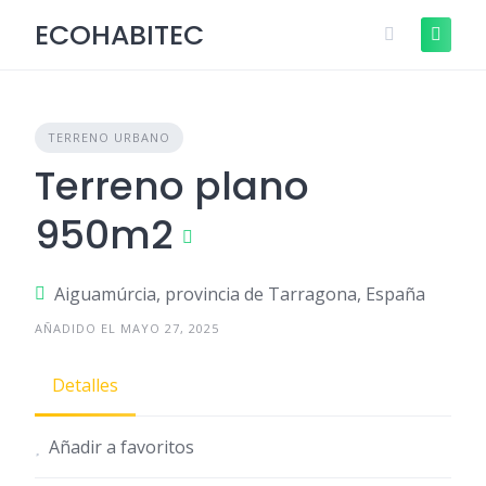
Skip
Descubre cómo funciona ¡Anúnciate
ECOHABITEC
+Info
to
GRATIS!
content
TERRENO URBANO
Terreno plano
950m2
Aiguamúrcia, provincia de Tarragona, España
AÑADIDO EL MAYO 27, 2025
Detalles
Añadir a favoritos