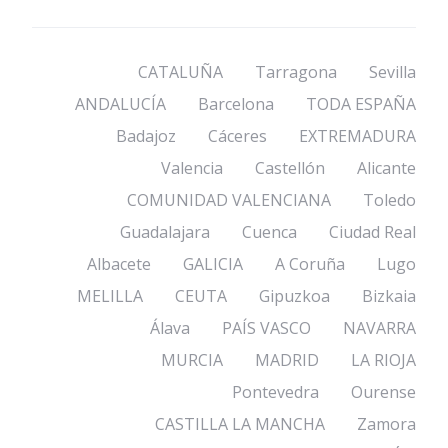
CATALUÑA
Tarragona
Sevilla
ANDALUCÍA
Barcelona
TODA ESPAÑA
Badajoz
Cáceres
EXTREMADURA
Valencia
Castellón
Alicante
COMUNIDAD VALENCIANA
Toledo
Guadalajara
Cuenca
Ciudad Real
Albacete
GALICIA
A Coruña
Lugo
MELILLA
CEUTA
Gipuzkoa
Bizkaia
Álava
PAÍS VASCO
NAVARRA
MURCIA
MADRID
LA RIOJA
Pontevedra
Ourense
CASTILLA LA MANCHA
Zamora