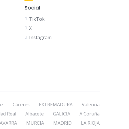
Social
TikTok
X
Instagram
oz
Cáceres
EXTREMADURA
Valencia
dad Real
Albacete
GALICIA
A Coruña
AVARRA
MURCIA
MADRID
LA RIOJA