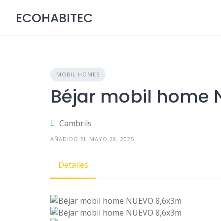
Skip
ECOHABITEC
to
content
MOBIL HOMES
Béjar mobil home
Cambrils
AÑADIDO EL MAYO 28, 2025
Detalles