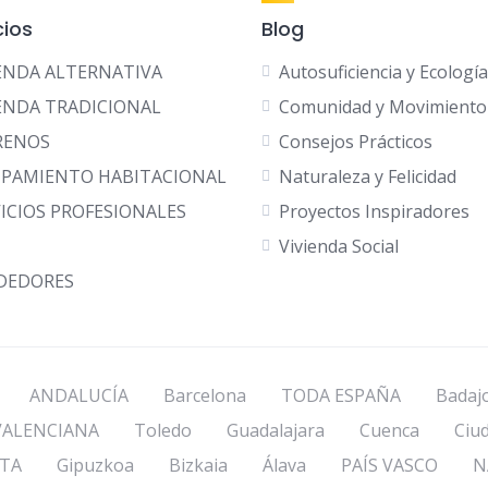
ios
Blog
IENDA ALTERNATIVA
Autosuficiencia y Ecología
ENDA TRADICIONAL
Comunidad y Movimiento
RENOS
Consejos Prácticos
IPAMIENTO HABITACIONAL
Naturaleza y Felicidad
ICIOS PROFESIONALES
Proyectos Inspiradores
Vivienda Social
DEDORES
ANDALUCÍA
Barcelona
TODA ESPAÑA
Badaj
ALENCIANA
Toledo
Guadalajara
Cuenca
Ciu
TA
Gipuzkoa
Bizkaia
Álava
PAÍS VASCO
N