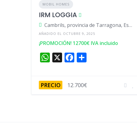
MOBIL HOMES
IRM LOGGIA
Cambrils, provincia de Tarragona, España
AÑADIDO EL OCTUBRE 9, 2025
¡PROMOCIÓN! 12700€ IVA incluido
W
X
F
C
h
a
o
at
c
m
s
e
p
PRECIO
12.700€
A
b
ar
p
o
ti
p
o
r
k