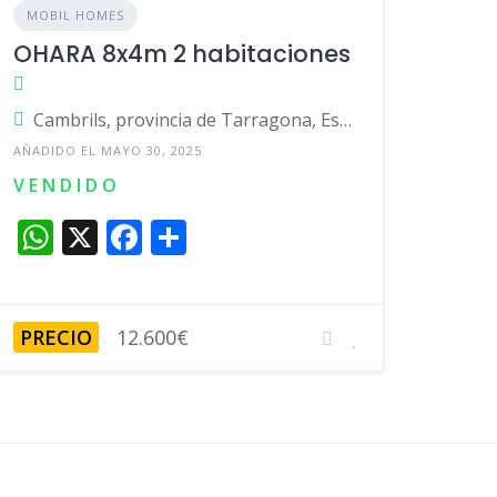
MOBIL HOMES
OHARA 8x4m 2 habitaciones
Cambrils, provincia de Tarragona, España
AÑADIDO EL MAYO 30, 2025
V E N D I D O
W
X
F
C
h
a
o
at
c
m
s
e
p
PRECIO
12.600€
A
b
ar
p
o
ti
p
o
r
k