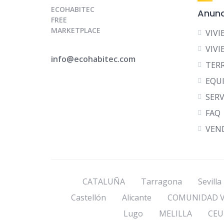
ECOHABITEC
Anunc
FREE
MARKETPLACE
VIV
VIVI
info@ecohabitec.com
TER
EQU
SERV
FAQ
VEN
CATALUÑA
Tarragona
Sevilla
Castellón
Alicante
COMUNIDAD V
Lugo
MELILLA
CEU