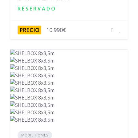
R E S E R V A D O
PRECIO
10.990€
MOBIL HOMES