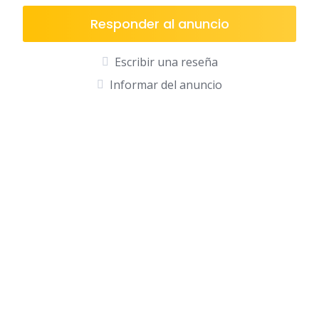
A
b
ar
p
o
ti
Responder al anuncio
p
o
r
Escribir una reseña
k
Informar del anuncio