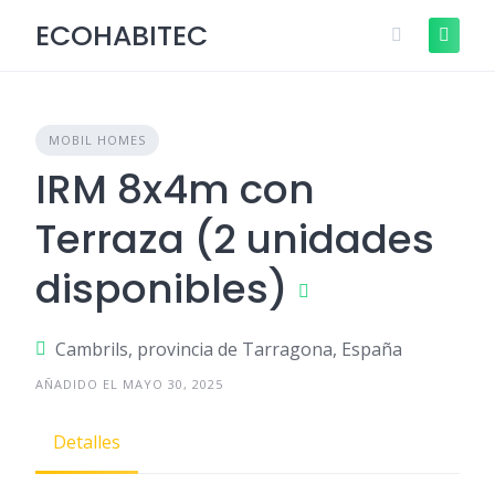
Skip
Descubre cómo funciona ¡Anúnciate
ECOHABITEC
+Info
to
GRATIS!
content
MOBIL HOMES
IRM 8x4m con
Terraza (2 unidades
disponibles)
Cambrils, provincia de Tarragona, España
AÑADIDO EL MAYO 30, 2025
Detalles