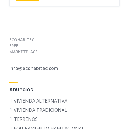
A
b
ar
p
o
ti
p
o
r
k
ECOHABITEC
FREE
MARKETPLACE
info@ecohabitec.com
Anuncios
VIVIENDA ALTERNATIVA
VIVIENDA TRADICIONAL
TERRENOS
EQUIPAMIENTO HABITACIONAL