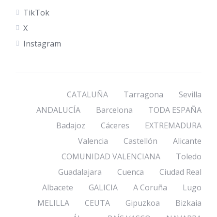
TikTok
X
Instagram
CATALUÑA
Tarragona
Sevilla
ANDALUCÍA
Barcelona
TODA ESPAÑA
Badajoz
Cáceres
EXTREMADURA
Valencia
Castellón
Alicante
COMUNIDAD VALENCIANA
Toledo
Guadalajara
Cuenca
Ciudad Real
Albacete
GALICIA
A Coruña
Lugo
MELILLA
CEUTA
Gipuzkoa
Bizkaia