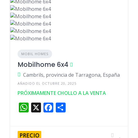
MOBIL HOMES
Mobilhome 6x4
Cambrils, provincia de Tarragona, España
AÑADIDO EL OCTUBRE 20, 2025
PRÓXIMAMENTE CHOLLO A LA VENTA
W
X
F
C
h
a
o
at
c
m
s
e
p
PRECIO