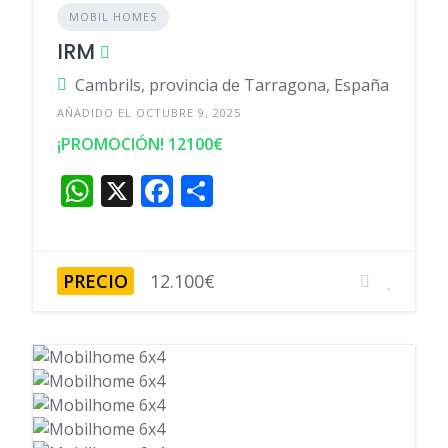
MOBIL HOMES
IRM
Cambrils, provincia de Tarragona, España
AÑADIDO EL OCTUBRE 9, 2025
¡PROMOCIÓN! 12100€
W
X
F
C
h
a
o
at
c
m
s
e
p
PRECIO
12.100€
A
b
ar
p
o
ti
p
o
r
k