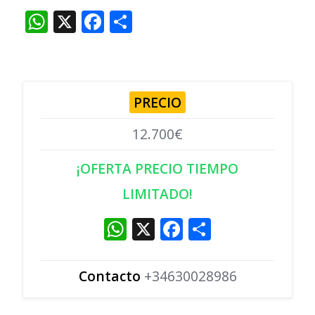
WhatsApp
X
Facebook
Compartir
PRECIO
12.700€
¡OFERTA PRECIO TIEMPO
LIMITADO!
W
X
F
C
h
a
o
at
c
m
Contacto
+34630028986
s
e
p