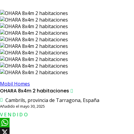
Mobil Homes
OHARA 8x4m 2 habitaciones
Cambrils, provincia de Tarragona, España
Añadido el mayo 30, 2025
V E N D I D O
W