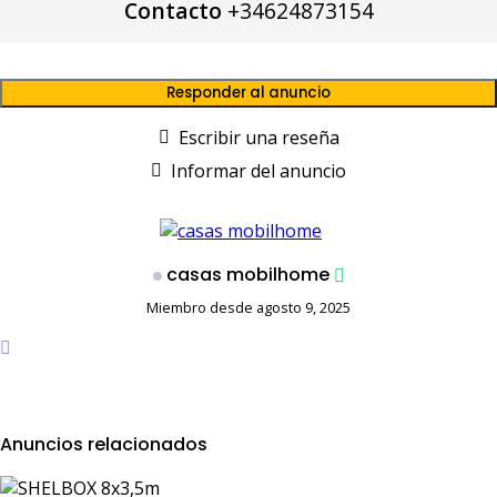
Contacto
+34624873154
A
e
m
p
b
p
Responder al anuncio
p
o
a
o
r
Escribir una reseña
k
t
Informar del anuncio
i
r
casas mobilhome
Miembro desde agosto 9, 2025
Anuncios relacionados