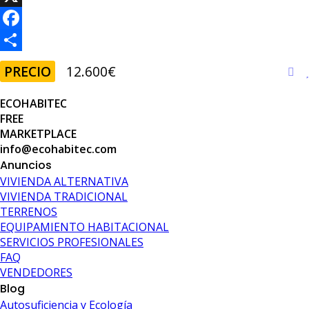
h
X
a
F
t
a
C
PRECIO
12.600€
s
c
o
ECOHABITEC
A
e
m
FREE
p
b
p
MARKETPLACE
info@ecohabitec.com
p
o
a
Anuncios
o
r
VIVIENDA ALTERNATIVA
k
t
VIVIENDA TRADICIONAL
TERRENOS
i
EQUIPAMIENTO HABITACIONAL
r
SERVICIOS PROFESIONALES
FAQ
VENDEDORES
Blog
Autosuficiencia y Ecología