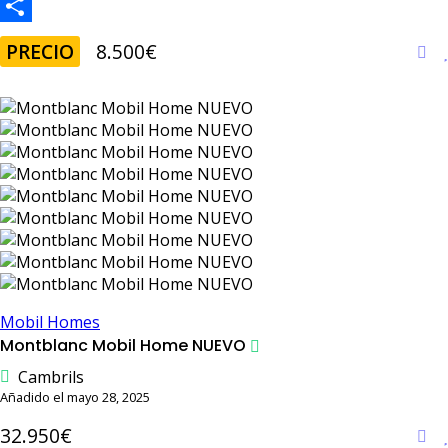
a
F
t
a
C
PRECIO
8.500€
s
c
o
A
e
m
p
b
p
p
o
a
o
r
k
t
i
r
Mobil Homes
Montblanc Mobil Home NUEVO
Cambrils
Añadido el mayo 28, 2025
32.950€