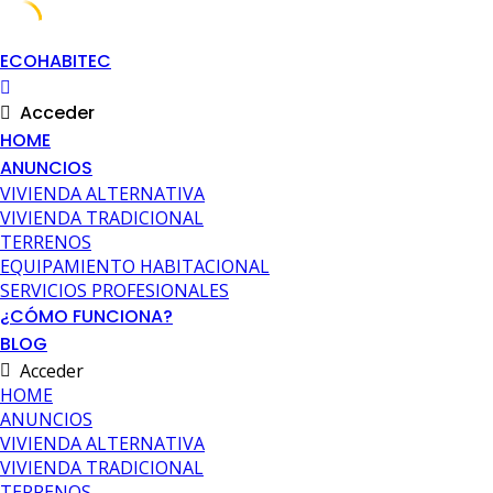
Descubre cómo funciona ¡Anúnciate
+Info
GRATIS!
Skip
ECOHABITEC
to
content
Acceder
HOME
ANUNCIOS
VIVIENDA ALTERNATIVA
VIVIENDA TRADICIONAL
TERRENOS
EQUIPAMIENTO HABITACIONAL
SERVICIOS PROFESIONALES
¿CÓMO FUNCIONA?
BLOG
Acceder
HOME
ANUNCIOS
VIVIENDA ALTERNATIVA
VIVIENDA TRADICIONAL
TERRENOS