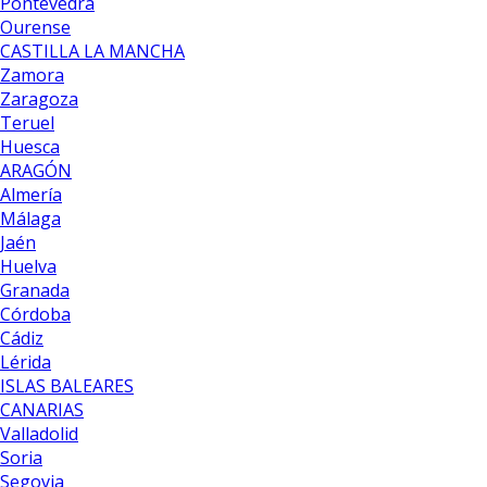
Pontevedra
Ourense
CASTILLA LA MANCHA
Zamora
Zaragoza
Teruel
Huesca
ARAGÓN
Almería
Málaga
Jaén
Huelva
Granada
Córdoba
Cádiz
Lérida
ISLAS BALEARES
CANARIAS
Valladolid
Soria
Segovia