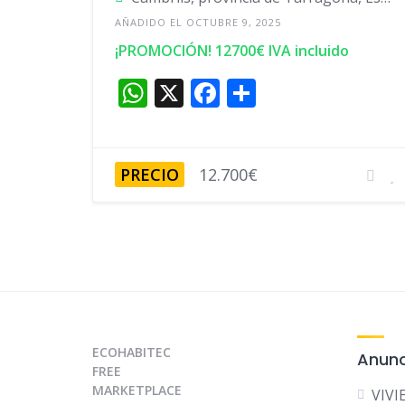
AÑADIDO EL OCTUBRE 9, 2025
¡PROMOCIÓN! 12700€ IVA incluido
W
X
F
C
h
a
o
at
c
m
s
e
p
PRECIO
12.700€
A
b
ar
p
o
ti
p
o
r
k
ECOHABITEC
Anunc
FREE
MARKETPLACE
VIV