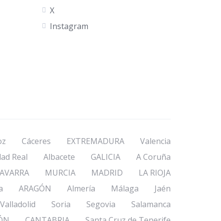
X
Instagram
oz
Cáceres
EXTREMADURA
Valencia
dad Real
Albacete
GALICIA
A Coruña
AVARRA
MURCIA
MADRID
LA RIOJA
a
ARAGÓN
Almería
Málaga
Jaén
Valladolid
Soria
Segovia
Salamanca
EÓN
CANTABRIA
Santa Cruz de Tenerife