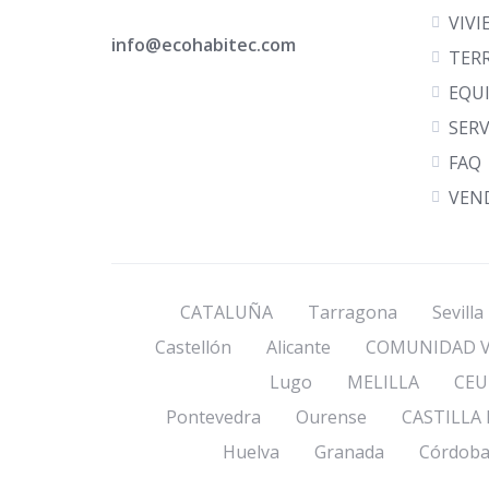
VIVI
info@ecohabitec.com
TER
EQU
SERV
FAQ
VEN
CATALUÑA
Tarragona
Sevilla
Castellón
Alicante
COMUNIDAD V
Lugo
MELILLA
CEU
Pontevedra
Ourense
CASTILLA
Huelva
Granada
Córdob