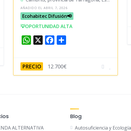
AÑADIDO EL ABRIL 7, 2026
Ecohabitec Difusión📢
💡OPORTUNIDAD ALTA
W
X
F
C
h
a
o
at
c
m
s
e
p
PRECIO
12.700€
A
b
ar
p
o
ti
p
o
r
k
ios
Blog
IENDA ALTERNATIVA
Autosuficiencia y Ecología