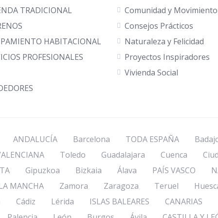
ENDA TRADICIONAL
Comunidad y Movimiento
RENOS
Consejos Prácticos
IPAMIENTO HABITACIONAL
Naturaleza y Felicidad
ICIOS PROFESIONALES
Proyectos Inspiradores
Vivienda Social
DEDORES
ANDALUCÍA
Barcelona
TODA ESPAÑA
Badaj
ALENCIANA
Toledo
Guadalajara
Cuenca
Ciu
TA
Gipuzkoa
Bizkaia
Álava
PAÍS VASCO
N
 LA MANCHA
Zamora
Zaragoza
Teruel
Huesc
a
Cádiz
Lérida
ISLAS BALEARES
CANARIAS
Palencia
León
Burgos
Ávila
CASTILLA Y L