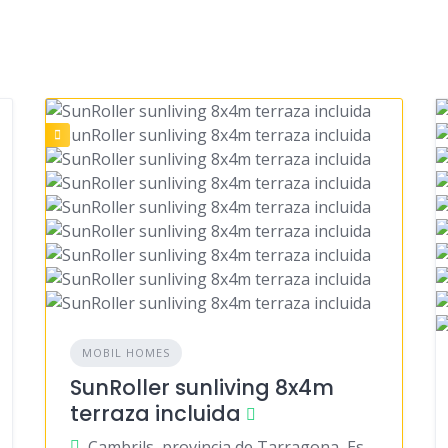
MOBIL HOMES
SunRoller sunliving 8x4m
terraza incluida
Cambrils, provincia de Tarragona, España