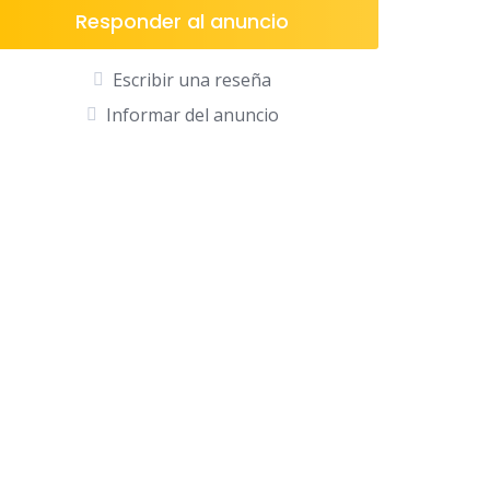
p
o
ti
Responder al anuncio
p
o
r
Escribir una reseña
k
Informar del anuncio